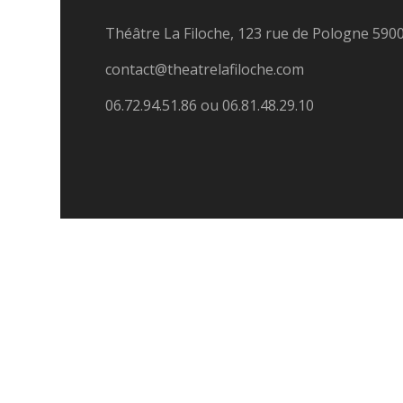
Théâtre La Filoche, 123 rue de Pologne 5900
contact@theatrelafiloche.com
06.72.94.51.86 ou 06.81.48.29.10